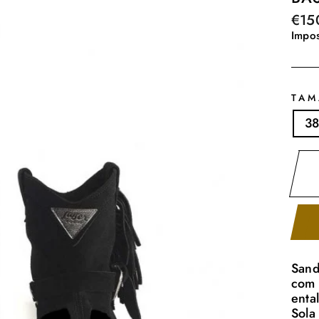
Preç
€15
norm
Impos
TA
3
Sand
com 
enta
Sola