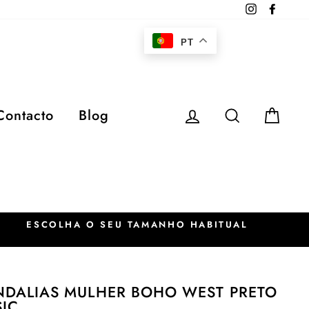
Instagram
Faceb
PT
Iniciar sessão
Pesquisar
Car
Contacto
Blog
ESCOLHA O SEU TAMANHO HABITUAL
NDALIAS MULHER BOHO WEST PRETO
SIC