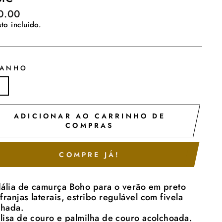
o
0.00
al
to incluído.
MANHO
8
ADICIONAR AO CARRINHO DE
COMPRAS
COMPRE JÁ!
ália de camurça Boho para o verão em preto
franjas laterais, estribo regulável com fivela
lhada.
 lisa de couro e palmilha de couro acolchoada.