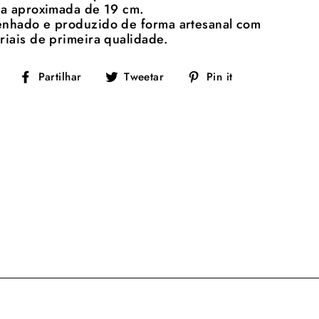
ra aproximada de 19 cm.
nhado e produzido de forma artesanal com
riais de primeira qualidade.
Partilhe
Tuíte
Adicione
Partilhar
Tweetar
Pin it
no
no
no
Facebook
Twitter
Pinterest