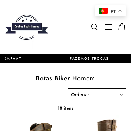
Pular
para
PT
o
Conteúdo
Pesquisar
Naveg
C
FAZEMOS TROCAS
Botas Biker Homem
ORDENAR
18 itens