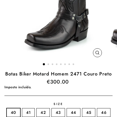
ENCERR
(ESC)
Botas Biker Motard Homem 2471 Couro Preto
€300.00
Preço
normal
Imposto incluído.
SIZE
40
41
42
43
44
45
46