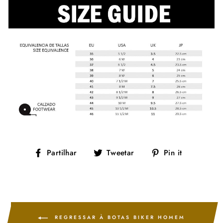
Partilhe
Tuíte
Adicione
Partilhar
Tweetar
Pin it
no
no
no
Facebook
Twitter
Pinterest
REGRESSAR À BOTAS BIKER HOMEM