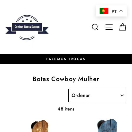
Pular
para
PT
o
Conteúdo
Pesquisar
Naveg
C
FAZEMOS TROCAS
Botas Cowboy Mulher
ORDENAR
48 itens