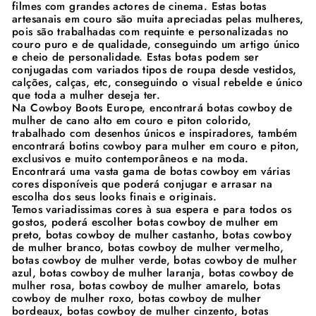
filmes com grandes actores de cinema. Estas botas
artesanais em couro são muita apreciadas pelas mulheres,
pois são trabalhadas com requinte e personalizadas no
couro puro e de qualidade, conseguindo um artigo único
e cheio de personalidade. Estas botas podem ser
conjugadas com variados tipos de roupa desde vestidos,
calções, calças, etc, conseguindo o visual rebelde e único
que toda a mulher deseja ter.
Na Cowboy Boots Europe, encontrará botas cowboy de
mulher de cano alto em couro e piton colorido,
trabalhado com desenhos únicos e inspiradores, também
encontrará botins cowboy para mulher em couro e piton,
exclusivos e muito contemporâneos e na moda.
Encontrará uma vasta gama de botas cowboy em várias
cores disponíveis que poderá conjugar e arrasar na
escolha dos seus looks finais e originais.
Temos variadissimas cores à sua espera e para todos os
gostos, poderá escolher botas cowboy de mulher em
preto, botas cowboy de mulher castanho, botas cowboy
de mulher branco, botas cowboy de mulher vermelho,
botas cowboy de mulher verde, botas cowboy de mulher
azul, botas cowboy de mulher laranja, botas cowboy de
mulher rosa, botas cowboy de mulher amarelo, botas
cowboy de mulher roxo, botas cowboy de mulher
bordeaux, botas cowboy de mulher cinzento, botas