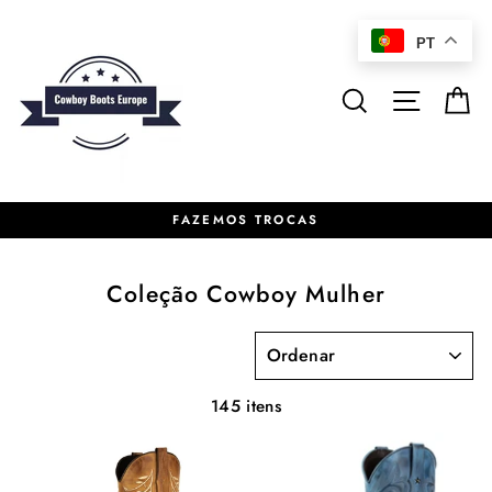
Pular
para
PT
o
Conteúdo
Pesquisar
Naveg
C
FAZEMOS TROCAS
Coleção Cowboy Mulher
ORDENAR
145 itens