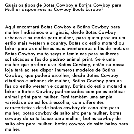
Quais os tipos de Botas Cowboy e Botins Cowboy para
Mulher disponíveis na Cowboy Boots Europe?
Aqui encontrará Botas Cowboy e Botins Cowboy para
mulher lindissimos e originais, desde Botas Cowboy
urbanas e na moda para mulher, para quem procura um
estilo mais western e country, Botas do estilo motard ou
biker para as mulheres mais aventureiras e fãs de motas e
Botas Cowboy muito sexys e femininas para mulheres
sofisticadas e fãs do padrão animal print. Se é uma
mulher que prefere usar Botins Cowboy, então na nossa
loja terá ao seu dispor inumeros modelos de Botins
Cowboy, que poderá escolher, desde Botins Cowboy
citadinos e urbanos de mulher, Botins Cowboy para as
fãs do estilo western e country, Botins do estilo motard e
biker e Botins Cowboy padronizados com peles exóticas
animal print para mulher. Terá também uma ampla
variedade de estilos à escolha, com diferentes
caracteristicas desde botas cowboy de cano alto para
mulher, botas cowboy de salto alto para mulher, botas
cowboy de salto baixo para mulher, botins cowboy de
salto alto para mulher, botins cowboy de salto baixo para
mulher.