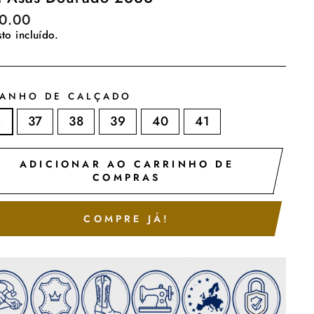
o
0.00
al
to incluído.
ANHO DE CALÇADO
6
37
38
39
40
41
ADICIONAR AO CARRINHO DE
COMPRAS
COMPRE JÁ!