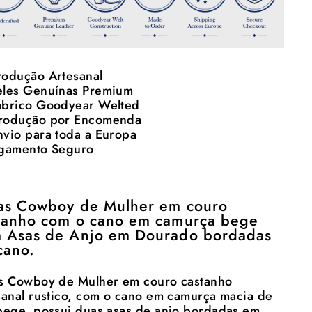
Produção Artesanal
eles Genuínas Premium
abrico Goodyear Welted
rodução por Encomenda
nvio para toda a Europa
agamento Seguro
as Cowboy de Mulher em couro
tanho com o cano em camurça bege
 Asas de Anjo em Dourado bordadas
cano.
s Cowboy de Mulher em couro castanho
sanal rustico, com o cano em camurça macia de
bege, possui duas asas de anjo bordadas em