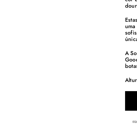
dour
Esta
uma 
sofi
únic
A So
Good
bota
Altu