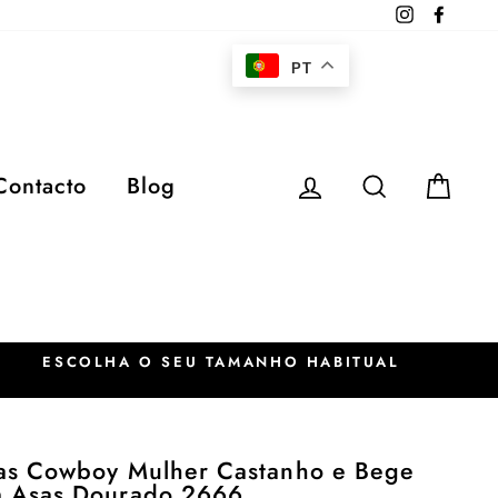
Instagram
Faceb
PT
Iniciar sessão
Pesquisar
Car
Contacto
Blog
ESCOLHA O SEU TAMANHO HABITUAL
as Cowboy Mulher Castanho e Bege
 Asas Dourado 2666