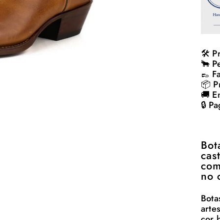
🛠️ 
🐂 P
👞 F
📦 P
🚚 E
🔒 P
Bot
cas
com
no 
Bota
arte
cor 