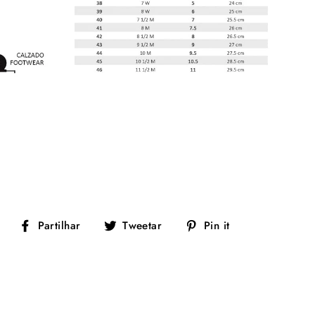
Partilhe
Tuíte
Adicione
Partilhar
Tweetar
Pin it
no
no
no
Facebook
Twitter
Pinterest