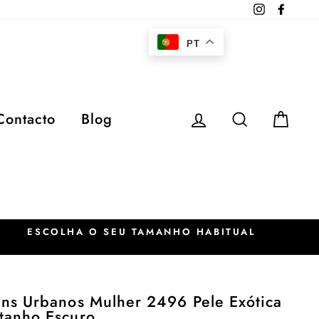
Instagram
Faceb
PT
Iniciar sessão
Pesquisar
Car
Contacto
Blog
ESCOLHA O SEU TAMANHO HABITUAL
ins Urbanos Mulher 2496 Pele Exótica
tanho Escuro