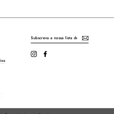
no
no
no
Facebook
Twitter
Pinterest
SUBSCREVA
A
NOSSA
LISTA
DE
EMAILS
Instagram
Facebook
ios