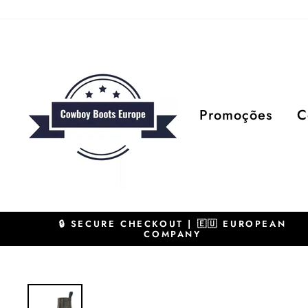
Pular
para
o
Conteúdo
Promoções
C
🔒 SECURE CHECKOUT | 🇪🇺 EUROPEAN
COMPANY