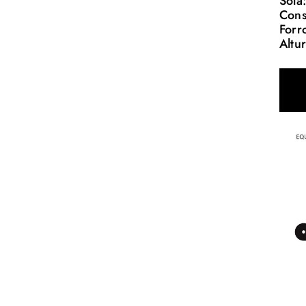
Sola
Cons
Forr
Altu