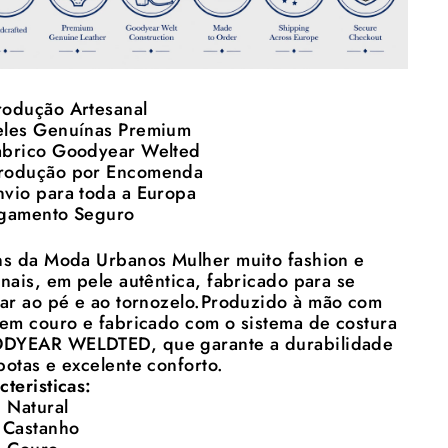
Produção Artesanal
eles Genuínas Premium
abrico Goodyear Welted
rodução por Encomenda
nvio para toda a Europa
agamento Seguro
ns da Moda Urbanos Mulher muito fashion e
inais, em pele autêntica, fabricado para se
tar ao pé e ao tornozelo.Produzido
à mão com
 em couro e fabricado com o sistema de costura
YEAR WELDTED, que garante a durabilidade
botas e excelente conforto.
cteristicas:
: Natural
 Castanho