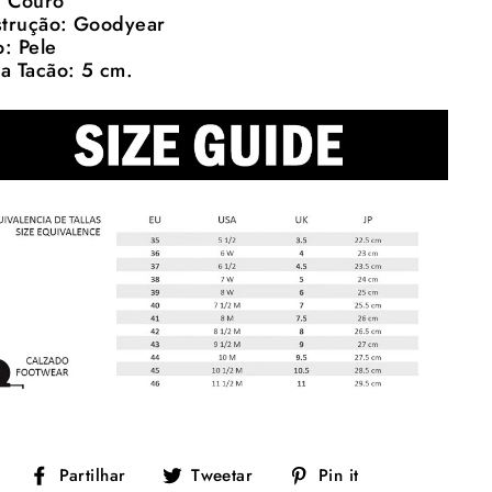
: Couro
trução: Goodyear
o: Pele
ra Tacão: 5 cm.
Partilhe
Tuíte
Adicione
Partilhar
Tweetar
Pin it