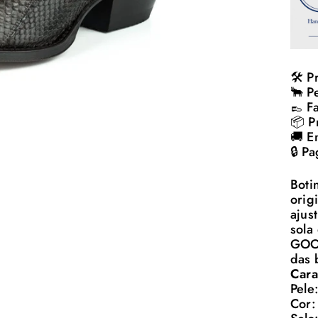
🛠️ 
🐂 P
👞 F
📦 P
🚚 E
🔒 P
Boti
orig
ajus
sola
GOOD
das 
Cara
Pele
Cor: