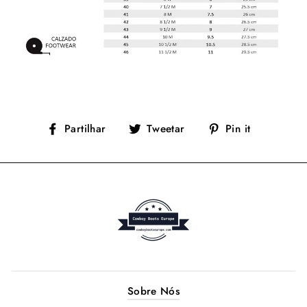
Partilhe
Tuíte
Adicione
Partilhar
Tweetar
Pin it
no
no
no
Facebook
Twitter
Pinterest
Sobre Nós