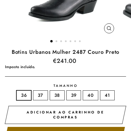
ENCERR
(ESC)
Botins Urbanos Mulher 2487 Couro Preto
€241.00
Preço
normal
Imposto incluído.
TAMANHO
36
37
38
39
40
41
ADICIONAR AO CARRINHO DE
COMPRAS