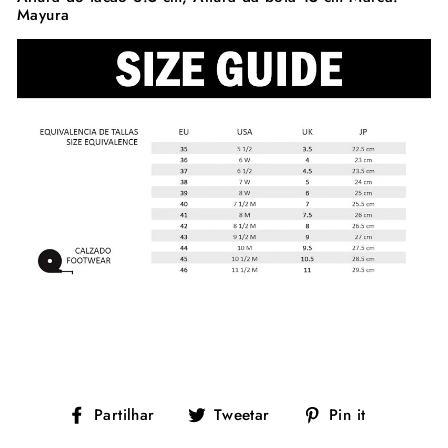
Mayura
Partilhe
Tuíte
Adicione
Partilhar
Tweetar
Pin it
no
no
no