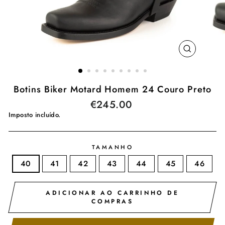
ENCERR
(ESC)
Botins Biker Motard Homem 24 Couro Preto
€245.00
Preço
normal
Imposto incluído.
TAMANHO
40
41
42
43
44
45
46
ADICIONAR AO CARRINHO DE
COMPRAS