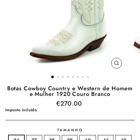
ENCERR
(ESC)
Botas Cowboy Country e Western de Homem
e Mulher 1920 Couro Branco
€270.00
Preço
normal
Imposto incluído.
TAMANHO