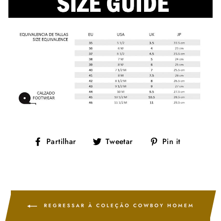
Partilhe
Tuíte
Adicione
Partilhar
Tweetar
Pin it
no
no
no
Facebook
Twitter
Pinterest
REGRESSAR À COLEÇÃO COWBOY HOMEM