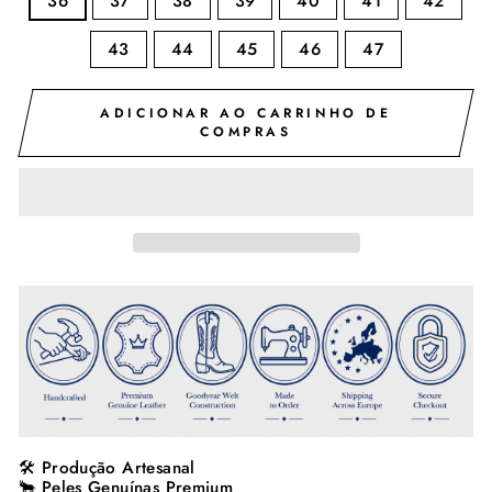
36
37
38
39
40
41
42
43
44
45
46
47
ADICIONAR AO CARRINHO DE
COMPRAS
🛠️ Produção Artesanal
🐂 Peles Genuínas Premium