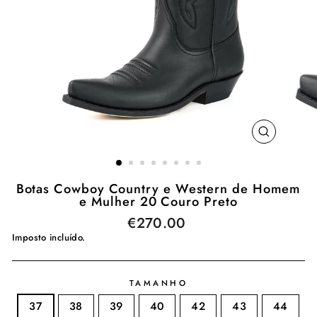
ENCERR
(ESC)
Botas Cowboy Country e Western de Homem
e Mulher 20 Couro Preto
€270.00
Preço
normal
Imposto incluído.
TAMANHO
37
38
39
40
42
43
44