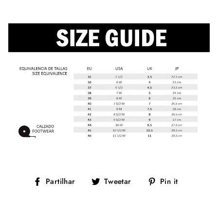
Partilhe
Tuíte
Adicione
Partilhar
Tweetar
Pin it
no
no
no
Facebook
Twitter
Pinterest